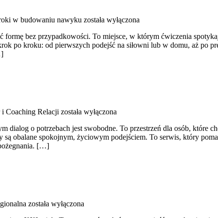
kroki w budowaniu nawyku
została wyłączona
ić formę bez przypadkowości. To miejsce, w którym ćwiczenia spotykaj
krok po kroku: od pierwszych podejść na siłowni lub w domu, aż po pr
…]
 i Coaching Relacji
została wyłączona
ym dialog o potrzebach jest swobodne. To przestrzeń dla osób, które 
 mity są obalane spokojnym, życiowym podejściem. To serwis, który pom
i pożegnania. […]
egionalna
została wyłączona