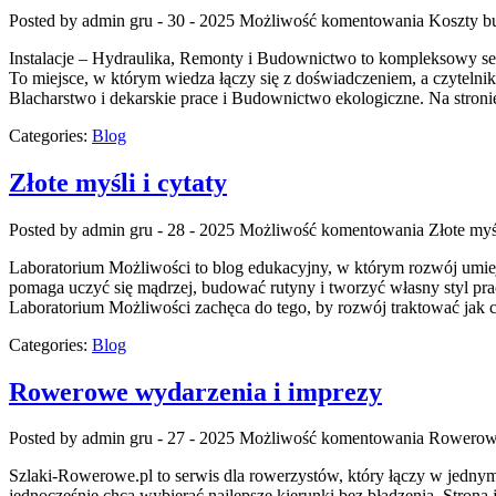
Posted by admin
gru - 30 - 2025
Możliwość komentowania
Koszty b
Instalacje – Hydraulika, Remonty i Budownictwo to kompleksowy ser
To miejsce, w którym wiedza łączy się z doświadczeniem, a czyteln
Blacharstwo i dekarskie prace i Budownictwo ekologiczne. Na stron
Categories:
Blog
Złote myśli i cytaty
Posted by admin
gru - 28 - 2025
Możliwość komentowania
Złote myśl
Laboratorium Możliwości to blog edukacyjny, w którym rozwój umieję
pomaga uczyć się mądrzej, budować rutyny i tworzyć własny styl pra
Laboratorium Możliwości zachęca do tego, by rozwój traktować jak 
Categories:
Blog
Rowerowe wydarzenia i imprezy
Posted by admin
gru - 27 - 2025
Możliwość komentowania
Rowerowe
Szlaki-Rowerowe.pl to serwis dla rowerzystów, który łączy w jednym
jednocześnie chcą wybierać najlepsze kierunki bez błądzenia. Strona j