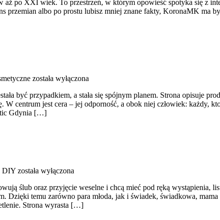
aż po XXI wiek. To przestrzeń, w którym opowieść spotyka się z interp
s przemian albo po prostu lubisz mniej znane fakty, KoronaMK ma być
smetyczne
została wyłączona
stała być przypadkiem, a stała się spójnym planem. Strona opisuje pro
W centrum jest cera – jej odporność, a obok niej człowiek: każdy, kto
etic Gdynia […]
e DIY
została wyłączona
ują ślub oraz przyjęcie weselne i chcą mieć pod ręką wystąpienia, listy
m. Dzięki temu zarówno para młoda, jak i świadek, świadkowa, mama i 
tlenie. Strona wyrasta […]