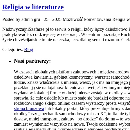
Religia w literaturze
Posted by admin
gru - 25 - 2025
Możliwość komentowania
Religia w 
NadzwyczajniSzafarze.pl to serwis o religii, który łączy dziedzictwo
praktykować to, co dzieje się w celebracji. W centrum pozostaje Euc
życie chrześcijańskie to nie ucieczka, lecz dialog serca i rozumu. Cie
Categories:
Blog
Nasi partnerzy:
W czasach globalnych platform zakupowych i międzynarodowyc
osiedlowa kawiarnia, gabinet kosmetyczny, warsztat samochodo
ludzie. Znasz właściciela z imienia, wiesz, jak ma na imię je
przekładają się na lojalność klientów: nawet jeśli w innym mi
wydana w lokalnej firmie w dużej mierze zostaje w okolicy – wł
sprawia, że całe osiedle lub miasto staje się bardziej odporn
rozbudowanego sklepu online; czasem wystarczy prosta wizytó
strona branżowa
lub lokalny portal, który prezentuje firmy z d
okolicy” czy „mechanik samochodowy miasto X”, trafia nie tylk
dostaw, mniej transportu, zakupy „po drodze” do domu – to ws
zamiast wymieniać wszystko na nowe, Twoje codzienne wybory 
szukają własnego stylu, wprowadzają nietypowe produkty czy us