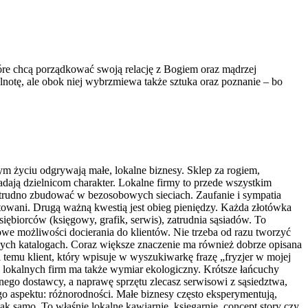
które chcą porządkować swoją relację z Bogiem oraz mądrzej
lnotę, ale obok niej wybrzmiewa także sztuka oraz poznanie – bo
 życiu odgrywają małe, lokalne biznesy. Sklep za rogiem,
dają dzielnicom charakter. Lokalne firmy to przede wszystkim
cji trudno zbudować w bezosobowych sieciach. Zaufanie i sympatia
aktowani. Drugą ważną kwestią jest obieg pieniędzy. Każda złotówka
siębiorców (księgowy, grafik, serwis), zatrudnia sąsiadów. To
nowe możliwości docierania do klientów. Nie trzeba od razu tworzyć
nych katalogach. Coraz większe znaczenie ma również dobrze opisana
ki temu klient, który wpisuje w wyszukiwarkę frazę „fryzjer w mojej
ie lokalnych firm ma także wymiar ekologiczny. Krótsze łańcuchy
nego dostawcy, a naprawę sprzętu zlecasz serwisowi z sąsiedztwa,
o aspektu: różnorodności. Małe biznesy często eksperymentują,
k samo. To właśnie lokalne kawiarnie, księgarnie, concept story czy