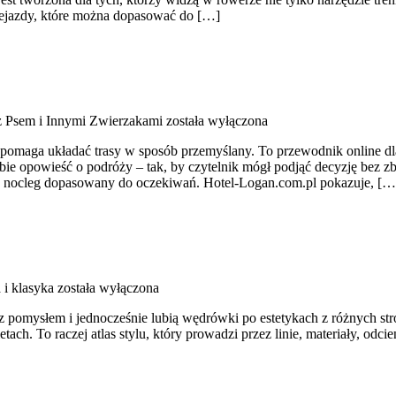
ejazdy, które można dopasować do […]
z Psem i Innymi Zwierzakami
została wyłączona
pomaga układać trasy w sposób przemyślany. To przewodnik online dla
e opowieść o podróży – tak, by czytelnik mógł podjąć decyzję bez zb
ć nocleg dopasowany do oczekiwań. Hotel-Logan.com.pl pokazuje, […
 i klasyka
została wyłączona
z pomysłem i jednocześnie lubią wędrówki po estetykach z różnych stro
tach. To raczej atlas stylu, który prowadzi przez linie, materiały, odc