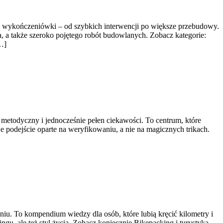
az wykończeniówki – od szybkich interwencji po większe przebudowy.
, a także szeroko pojętego robót budowlanych. Zobacz kategorie:
…]
 metodyczny i jednocześnie pełen ciekawości. To centrum, które
e podejście oparte na weryfikowaniu, a nie na magicznych trikach.
iu. To kompendium wiedzy dla osób, które lubią kręcić kilometry i
ingu, ale też styl życia. Zobacz koniecznie Bikepacking i turystyka