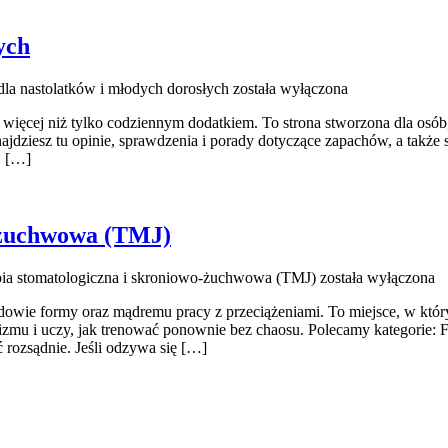
ych
la nastolatków i młodych dorosłych
została wyłączona
ś więcej niż tylko codziennym dodatkiem. To strona stworzona dla osó
ajdziesz tu opinie, sprawdzenia i porady dotyczące zapachów, a także
. […]
o-żuchwowa (TMJ)
apia stomatologiczna i skroniowo-żuchwowa (TMJ)
została wyłączona
budowie formy oraz mądremu pracy z przeciążeniami. To miejsce, w któ
zmu i uczy, jak trenować ponownie bez chaosu. Polecamy kategorie: Fiz
ć rozsądnie. Jeśli odzywa się […]