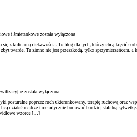
iowe i śmietankowe
została wyłączona
 się z kulinarną ciekawością. To blog dla tych, którzy chcą kręcić sor
zbyt twarde. Tu zimno nie jest przeszkodą, tylko sprzymierzeńcem, a 
wilizacyjne
została wyłączona
ki posturalne poprzez ruch ukierunkowany, terapię ruchową oraz wspar
y chcą działać mądrze i metodycznie budować bardziej stabilną sylwetkę
rawidłowe wzorce […]