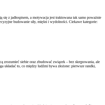
ą się z jadłospisem, a motywacja jest traktowana tak samo poważnie
ecyzyjne budowanie siły, mięśni i wydolności. Ciekawe kategorie:
chcą zrozumieć siebie oraz zbudować związek – bez skrępowania, ale
aga układać to, co między ludźmi bywa złożone: pierwsze randki,