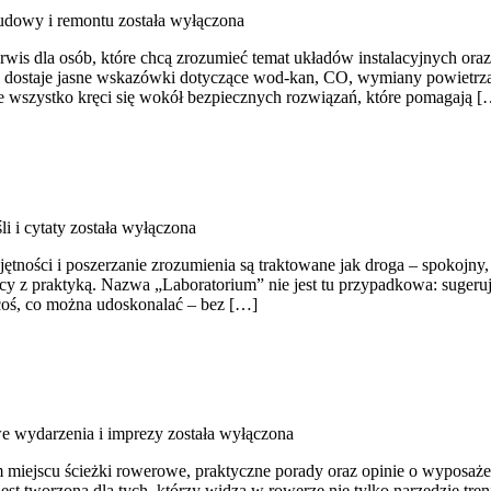
udowy i remontu
została wyłączona
wis dla osób, które chcą zrozumieć temat układów instalacyjnych or
ik dostaje jasne wskazówki dotyczące wod-kan, CO, wymiany powietrza
ie wszystko kręci się wokół bezpiecznych rozwiązań, które pomagają [
i i cytaty
została wyłączona
tności i poszerzanie zrozumienia są traktowane jak droga – spokojny,
cy z praktyką. Nazwa „Laboratorium” nie jest tu przypadkowa: sugeruj
coś, co można udoskonalać – bez […]
 wydarzenia i imprezy
została wyłączona
 miejscu ścieżki rowerowe, praktyczne porady oraz opinie o wyposażen
est tworzona dla tych, którzy widzą w rowerze nie tylko narzędzie tren