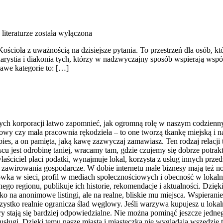
literaturze
została wyłączona
 Kościoła z uważnością na dzisiejsze pytania. To przestrzeń dla osób, 
harystia i diakonia tych, którzy w nadzwyczajny sposób wspierają wspó
kawe kategorie to: […]
h korporacji łatwo zapomnieć, jak ogromną rolę w naszym codziennym
wy czy mała pracownia rękodzieła – to one tworzą tkankę miejską i na
go pies, a on pamięta, jaką kawę zazwyczaj zamawiasz. Ten rodzaj rela
ejscu jest odrobinę taniej, wracamy tam, gdzie czujemy się dobrze potr
aściciel płaci podatki, wynajmuje lokal, korzysta z usług innych przed
e na zawirowania gospodarcze. W dobie internetu małe biznesy mają też 
wka w sieci, profil w mediach społecznościowych i obecność w lokal
anego regionu, publikuje ich historie, rekomendacje i aktualności. Dzię
o na anonimowe listingi, ale na realne, bliskie mu miejsca. Wspieran
zystko realnie ogranicza ślad węglowy. Jeśli warzywa kupujesz u lokal
stają się bardziej odpowiedzialne. Nie można pominąć jeszcze jedneg
ługi. Dzięki temu nasze miasta i miasteczka nie wyglądają wszędzie ta