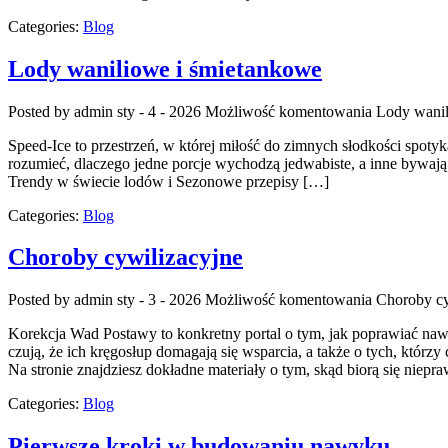
Categories:
Blog
Lody waniliowe i śmietankowe
Posted by admin
sty - 4 - 2026
Możliwość komentowania
Lody wanil
Speed-Ice to przestrzeń, w której miłość do zimnych słodkości spotyka
rozumieć, dlaczego jedne porcje wychodzą jedwabiste, a inne bywają 
Trendy w świecie lodów i Sezonowe przepisy […]
Categories:
Blog
Choroby cywilizacyjne
Posted by admin
sty - 3 - 2026
Możliwość komentowania
Choroby cy
Korekcja Wad Postawy to konkretny portal o tym, jak poprawiać nawy
czują, że ich kręgosłup domagają się wsparcia, a także o tych, którz
Na stronie znajdziesz dokładne materiały o tym, skąd biorą się niep
Categories:
Blog
Pierwsze kroki w budowaniu nawyku