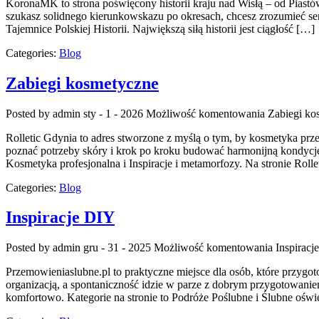
KoronaMK to strona poświęcony historii kraju nad Wisłą – od Piastów 
szukasz solidnego kierunkowskazu po okresach, chcesz zrozumieć sen
Tajemnice Polskiej Historii. Największą siłą historii jest ciągłość […]
Categories:
Blog
Zabiegi kosmetyczne
Posted by admin
sty - 1 - 2026
Możliwość komentowania
Zabiegi ko
Rolletic Gdynia to adres stworzone z myślą o tym, by kosmetyka prze
poznać potrzeby skóry i krok po kroku budować harmonijną kondycję. 
Kosmetyka profesjonalna i Inspiracje i metamorfozy. Na stronie Roll
Categories:
Blog
Inspiracje DIY
Posted by admin
gru - 31 - 2025
Możliwość komentowania
Inspiracj
Przemowieniaslubne.pl to praktyczne miejsce dla osób, które przygotow
organizacją, a spontaniczność idzie w parze z dobrym przygotowanie
komfortowo. Kategorie na stronie to Podróże Poślubne i Ślubne oświe