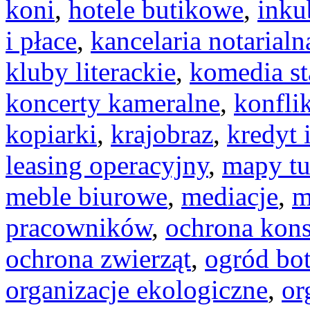
koni
,
hotele butikowe
,
inku
i płace
,
kancelaria notarialn
kluby literackie
,
komedia s
koncerty kameralne
,
konfli
kopiarki
,
krajobraz
,
kredyt 
leasing operacyjny
,
mapy tu
meble biurowe
,
mediacje
,
m
pracowników
,
ochrona kon
ochrona zwierząt
,
ogród bo
organizacje ekologiczne
,
or