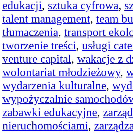
edukacji
,
sztuka cyfrowa
,
s
talent management
,
team bu
tłumaczenia
,
transport ekol
tworzenie treści
,
usługi cat
venture capital
,
wakacje z d
wolontariat młodzieżowy
,
w
wydarzenia kulturalne
,
wyd
wypożyczalnie samochodó
zabawki edukacyjne
,
zarzą
nieruchomościami
,
zarządz