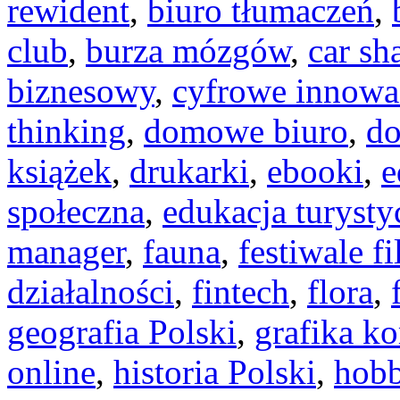
rewident
,
biuro tłumaczeń
,
club
,
burza mózgów
,
car sh
biznesowy
,
cyfrowe innowa
thinking
,
domowe biuro
,
do
książek
,
drukarki
,
ebooki
,
e
społeczna
,
edukacja turysty
manager
,
fauna
,
festiwale 
działalności
,
fintech
,
flora
,
geografia Polski
,
grafika k
online
,
historia Polski
,
hobb