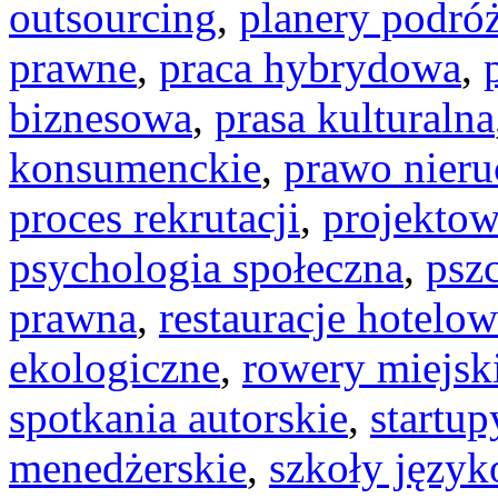
outsourcing
,
planery podró
prawne
,
praca hybrydowa
,
biznesowa
,
prasa kulturalna
konsumenckie
,
prawo nier
proces rekrutacji
,
projektow
psychologia społeczna
,
psz
prawna
,
restauracje hotelo
ekologiczne
,
rowery miejsk
spotkania autorskie
,
startup
menedżerskie
,
szkoły języ