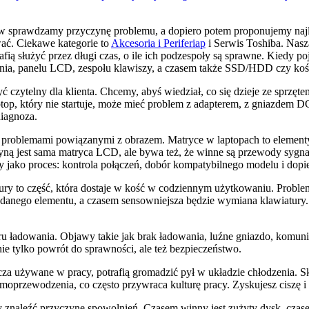
 sprawdzamy przyczynę problemu, a dopiero potem proponujemy najlep
wać. Ciekawe kategorie to
Akcesoria i Periferiap
i Serwis Toshiba. Nasz
afią służyć przez długi czas, o ile ich podzespoły są sprawne. Kiedy po
enia, panelu LCD, zespołu klawiszy, a czasem także SSD/HDD czy koś
czytelny dla klienta. Chcemy, abyś wiedział, co się dzieje ze sprzętem
ptop, który nie startuje, może mieć problem z adapterem, z gniazdem 
diagnoza.
 z problemami powiązanymi z obrazem. Matryce w laptopach to elementy d
yną jest sama matryca LCD, ale bywa też, że winne są przewody sygn
y jako proces: kontrola połączeń, dobór kompatybilnego modelu i dop
atury to część, która dostaje w kość w codziennym użytkowaniu. Prob
 danego elementu, a czasem sensowniejsza będzie wymiana klawiatury.
 ładowania. Objawy takie jak brak ładowania, luźne gniazdo, komunik
 tylko powrót do sprawności, ale też bezpieczeństwo.
szcza używane w pracy, potrafią gromadzić pył w układzie chłodzenia. S
moprzewodzenia, co często przywraca kulturę pracy. Zyskujesz ciszę i
my znaleźć przyczynę spowolnień. Czasem winny jest zużyty dysk, cz