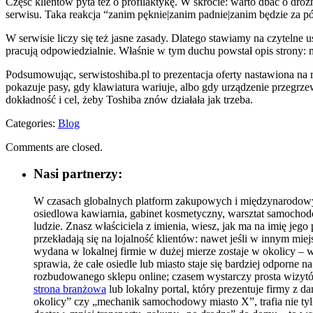
Część klientów pyta też o profilaktykę. W skrócie: warto dbać o droż
serwisu. Taka reakcja “zanim pęknie|zanim padnie|zanim będzie za p
W serwisie liczy się też jasne zasady. Dlatego stawiamy na czytelne us
pracują odpowiedzialnie. Właśnie w tym duchu powstał opis strony: 
Podsumowując, serwistoshiba.pl to prezentacja oferty nastawiona na
pokazuje pasy, gdy klawiatura wariuje, albo gdy urządzenie przegrzew
dokładność i cel, żeby Toshiba znów działała jak trzeba.
Categories:
Blog
Comments are closed.
Nasi partnerzy:
W czasach globalnych platform zakupowych i międzynarodowyc
osiedlowa kawiarnia, gabinet kosmetyczny, warsztat samochodo
ludzie. Znasz właściciela z imienia, wiesz, jak ma na imię je
przekładają się na lojalność klientów: nawet jeśli w innym mi
wydana w lokalnej firmie w dużej mierze zostaje w okolicy – wł
sprawia, że całe osiedle lub miasto staje się bardziej odporn
rozbudowanego sklepu online; czasem wystarczy prosta wizytó
strona branżowa
lub lokalny portal, który prezentuje firmy z d
okolicy” czy „mechanik samochodowy miasto X”, trafia nie tylk