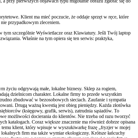
u, a przy pierwszych objawach typu migotanie obrazu zgłosić się do
iorytetowe. Klient ma mieć poczucie, że oddaje sprzęt w ręce, które
 a nie przypadkowym zleceniem.
 tym szczególnie Wyświetlacze oraz Klawiatury. Jeśli Twój laptop
związania. Właśnie na tym opiera się ten serwis: praktyka,
 życiu odgrywają małe, lokalne biznesy. Sklep za rogiem,
dają dzielnicom charakter. Lokalne firmy to przede wszystkim
cji trudno zbudować w bezosobowych sieciach. Zaufanie i sympatia
aktowani. Drugą ważną kwestią jest obieg pieniędzy. Każda złotówka
siębiorców (księgowy, grafik, serwis), zatrudnia sąsiadów. To
nowe możliwości docierania do klientów. Nie trzeba od razu tworzyć
nych katalogach. Coraz większe znaczenie ma również dobrze opisana
ki temu klient, który wpisuje w wyszukiwarkę frazę „fryzjer w mojej
ie lokalnych firm ma także wymiar ekologiczny. Krótsze łańcuchy