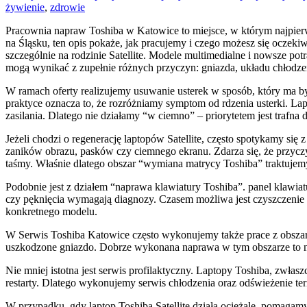
żywienie
,
zdrowie
Pracownia napraw Toshiba w Katowice to miejsce, w którym najpierw
na Śląsku, ten opis pokaże, jak pracujemy i czego możesz się oczeki
szczególnie na rodzinie Satellite. Modele multimedialne i nowsze potr
mogą wynikać z zupełnie różnych przyczyn: gniazda, układu chłodz
W ramach oferty realizujemy usuwanie usterek w sposób, który ma być 
praktyce oznacza to, że rozróżniamy symptom od rdzenia usterki. La
zasilania. Dlatego nie działamy “w ciemno” – priorytetem jest trafna 
Jeżeli chodzi o regenerację laptopów Satellite, często spotykamy się
zaników obrazu, pasków czy ciemnego ekranu. Zdarza się, że przycz
taśmy. Właśnie dlatego obszar “wymiana matrycy Toshiba” traktujem
Podobnie jest z działem “naprawa klawiatury Toshiba”. panel klawi
czy pęknięcia wymagają diagnozy. Czasem możliwa jest czyszczenie
konkretnego modelu.
W Serwis Toshiba Katowice często wykonujemy także prace z obszaru
uszkodzone gniazdo. Dobrze wykonana naprawa w tym obszarze to nie
Nie mniej istotna jest serwis profilaktyczny. Laptopy Toshiba, zwła
restarty. Dlatego wykonujemy serwis chłodzenia oraz odświeżenie ter
W przypadku, gdy laptop Toshiba Satellite działa ociężale, pomaga