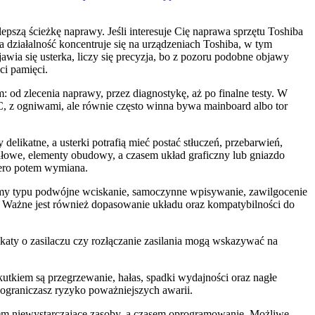
szą ścieżkę naprawy. Jeśli interesuje Cię naprawa sprzętu Toshiba
a działalność koncentruje się na urządzeniach Toshiba, w tym
jawia się usterka, liczy się precyzja, bo z pozoru podobne objawy
ci pamięci.
: od zlecenia naprawy, przez diagnostykę, aż po finalne testy. W
DC, z ogniwami, ale równie często winna bywa mainboard albo tor
elikatne, a usterki potrafią mieć postać stłuczeń, przebarwień,
ałowe, elementy obudowy, a czasem układ graficzny lub gniazdo
iero potem wymiana.
lemy typu podwójne wciskanie, samoczynne wpisywanie, zawilgocenie
 Ważne jest również dopasowanie układu oraz kompatybilności do
aty o zasilaczu czy rozłączanie zasilania mogą wskazywać na
kutkiem są przegrzewanie, hałas, spadki wydajności oraz nagłe
 ograniczasz ryzyko poważniejszych awarii.
asem niewystarczające zasoby, a czasem oprogramowanie. Możliwe