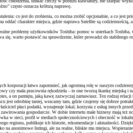
ność chłodzenia, unikać cieczy w pobliżu klawiatury, nie szarpać wtyk
óźno” często oznacza krótszą naprawę.
talenia: co jest do zrobienia, co można zrobić opcjonalnie, a co jest pr
ma oddać charakter miejsca, gdzie naprawa Satellite są codziennością,
 realne problemy użytkowników Toshiba: pomoc w usterkach Toshiba, w
a się, warto postawić na sprawdzenie, które prowadzi do stabilnego ro
h korporacji łatwo zapomnieć, jak ogromną rolę w naszym codziennym
wy czy mała pracownia rękodzieła – to one tworzą tkankę miejską i na
go pies, a on pamięta, jaką kawę zazwyczaj zamawiasz. Ten rodzaj rela
ejscu jest odrobinę taniej, wracamy tam, gdzie czujemy się dobrze potr
aściciel płaci podatki, wynajmuje lokal, korzysta z usług innych przed
e na zawirowania gospodarcze. W dobie internetu małe biznesy mają też 
wka w sieci, profil w mediach społecznościowych i obecność w lokal
anego regionu, publikuje ich historie, rekomendacje i aktualności. Dzię
o na anonimowe listingi, ale na realne, bliskie mu miejsca. Wspieran