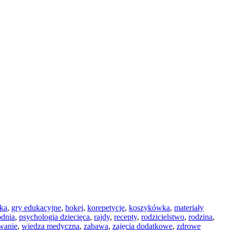
ka
,
gry edukacyjne
,
hokej
,
korepetycje
,
koszykówka
,
materiały
odnia
,
psychologia dziecięca
,
rajdy
,
recepty
,
rodzicielstwo
,
rodzina
,
wanie
,
wiedza medyczna
,
zabawa
,
zajęcia dodatkowe
,
zdrowe