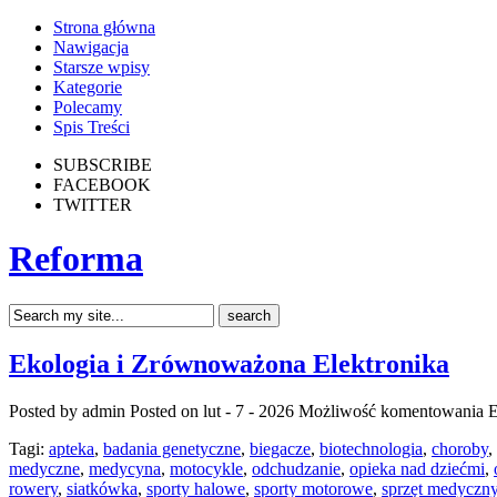
Strona główna
Nawigacja
Starsze wpisy
Kategorie
Polecamy
Spis Treści
SUBSCRIBE
FACEBOOK
TWITTER
Reforma
Ekologia i Zrównoważona Elektronika
Posted by admin
Posted on lut - 7 - 2026
Możliwość komentowania
E
Tagi:
apteka
,
badania genetyczne
,
biegacze
,
biotechnologia
,
choroby
,
medyczne
,
medycyna
,
motocykle
,
odchudzanie
,
opieka nad dziećmi
,
rowery
,
siatkówka
,
sporty halowe
,
sporty motorowe
,
sprzęt medyczn