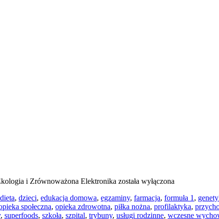
kologia i Zrównoważona Elektronika
została wyłączona
dieta
,
dzieci
,
edukacja domowa
,
egzaminy
,
farmacja
,
formuła 1
,
genety
opieka społeczna
,
opieka zdrowotna
,
piłka nożna
,
profilaktyka
,
przych
y
,
superfoods
,
szkoła
,
szpital
,
trybuny
,
usługi rodzinne
,
wczesne wycho