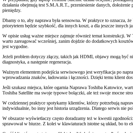
działania obejmują test S.M.A.R.T., przeniesienie danych, dołożenie
pieniędzy.
Dbamy o to, aby naprawa była sensowna. W praktyce to oznacza, że b
priorytetem będzie szybkość, dla innych koszt, a dla jeszcze innych 
W opisie usług ważne miejsce zajmuje również temat konstrukcji. W Tos
warto zareagować wcześniej, zanim dojdzie do dodatkowych kosztó
jest wygodne.
Jeżeli problem dotyczy złączy, takich jak HDMI, objawy mogą być ni
diagnostyka, a następnie regeneracja.
Ważnym elementem podejścia serwisowego jest weryfikacja po napraw
wprowadzania znaków, ładowania i łączności. Dzięki temu klient dost
Jeśli szukasz miejsca, które ogarnia Naprawa Toshiba Katowice, war
Toshiba Satellite ma swoje typowe bolączki, ale też swoje mocne str
W codziennej praktyce spotykamy klientów, którzy potrzebują napraw
indywidualnie, bo inny jest historia urządzenia. Dlatego serwis nie p
W obszarze wyświetlaczy często doradzamy też w kwestii zgodności:
sprawował w biurze. Z kolei w klawiaturach istotne są układ, bo to e