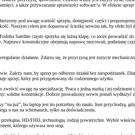
 pamięci, a także przywracanie sprawności software’u. W efekcie sprz
ierzemy pod uwagę wartość sprzętu, dostępność części i proponujemy r
jakość. Naszym celem jest dopasować ścieżkę serwisu tak, by efekt był 
hiba Satellite często spotyka się luźną klapę, co może prowadzić do na
w. Naprawy konstrukcyjne obejmują naprawę mocowań, podmianę częśc
eregularne działanie. Zdarza się, że przyczyną jest zużycie mechanic
ie. Zależy nam, by sprzęt po odbiorze działał bez niespodzianek. Dl
aje sprzęt, który jest przygotowany do codziennego użytku.
to zwrócić uwagę na specjalizację. Praca z jedną marką i jej rodzina
ony: solidne konstrukcje. Dobrze prowadzony serwis potrafi wydłużyć ż
y “na już”, bo laptop jest im potrzebny do nauki. Inni przychodzą, g
olega u nas na schematach, tylko na doświadczeniu.
 przekątna, HD/FHD, technologia, rodzaj powierzchni. Wybór właściwe
lement, którego używasz non stop.