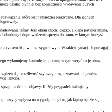
ęt może działać płynniej bez konieczności wydawania dużych
ozwiązanie, które jest najbardziej praktyczne. Dla jednych
długotrwały.
derwania taśmy. Jeśli ekran chodzi ciężko, a klapa jest niestabilna,
i obudowy i doprowadzenie sprzętu do stanu, w którym korzystanie
zne, a czasem błąd w torze sygnałowym. W takich sytuacjach pomagają
atego wykonujemy kontrolę temperatur, w tym weryfikację obrazu,
mi urządzeń daje możliwość szybszego rozpoznawania objawów.
ycie laptopa.
dy sprzęt ma drobne objawy. Każdy przypadek traktujemy
j matrycy wpływa na wygodę pracy i to, jak laptop będzie się